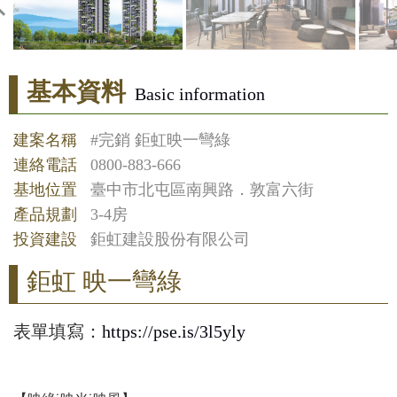
基本資料
Basic information
建案名稱
#完銷 鉅虹映一彎綠
連絡電話
0800-883-666
基地位置
臺中市北屯區南興路．敦富六街
產品規劃
3-4房
投資建設
鉅虹建設股份有限公司
鉅虹 映一彎綠
表單填寫：
https://pse.is/3l5yly