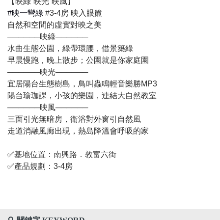
【映綠˙映光˙映風】
#映一彎綠
#3-4房 映入眼簾
自然和空間的虛實對映之美
──────映綠──────
水曲生態公園，綠帶環腰，借景築綠
早晨慢跑，晚上散步；公園就是你家庭園
──────映光──────
宜居陽台生態樹島，鳥叫蟲鳴輕音樂勝MP3
陽台瑜珈課，小孩的樂園，連結大自然教室
──────映風──────
三面引光無暗房，衛浴對外窗引自然風
走道消融風廊出現，熱島降溫會呼吸的家
✅
基地位置：南興路．敦富六街
✅
產品規劃：3-4房