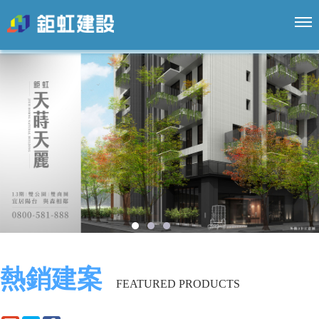
關於鉅虹
熱銷新案
精選內容
經典作品
鉅虹生活
1
2
3
線上工程
熱銷建案
鉅虹家族
FEATURED PRODUCTS