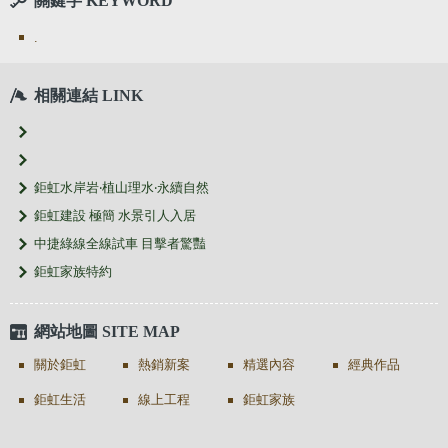
關鍵字 KEYWORD
.
相關連結 LINK
鉅虹水岸岩‧植山理水‧永續自然
鉅虹建設 極簡 水景引人入居
中捷綠線全線試車 目擊者驚豔
鉅虹家族特約
網站地圖 SITE MAP
關於鉅虹
熱銷新案
精選內容
經典作品
鉅虹生活
線上工程
鉅虹家族